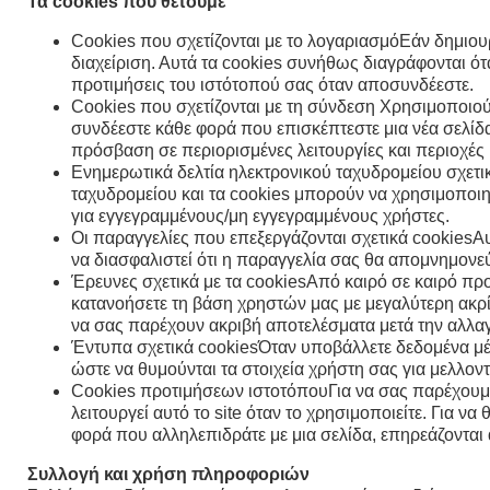
Τα cookies που θέτουμε
Cookies που σχετίζονται με το λογαριασμόΕάν δημιουρ
διαχείριση. Αυτά τα cookies συνήθως διαγράφονται ότ
προτιμήσεις του ιστότοπού σας όταν αποσυνδέεστε.
Cookies που σχετίζονται με τη σύνδεση Χρησιμοποιούμ
συνδέεστε κάθε φορά που επισκέπτεστε μια νέα σελίδα
πρόσβαση σε περιορισμένες λειτουργίες και περιοχές 
Ενημερωτικά δελτία ηλεκτρονικού ταχυδρομείου σχετι
ταχυδρομείου και τα cookies μπορούν να χρησιμοποιηθ
για εγγεγραμμένους/μη εγγεγραμμένους χρήστες.
Οι παραγγελίες που επεξεργάζονται σχετικά cookiesΑ
να διασφαλιστεί ότι η παραγγελία σας θα απομνημονε
Έρευνες σχετικά με τα cookiesΑπό καιρό σε καιρό πρ
κατανοήσετε τη βάση χρηστών μας με μεγαλύτερη ακρίβ
να σας παρέχουν ακριβή αποτελέσματα μετά την αλλα
Έντυπα σχετικά cookiesΌταν υποβάλλετε δεδομένα μέ
ώστε να θυμούνται τα στοιχεία χρήστη σας για μελλον
Cookies προτιμήσεων ιστοτόπουΓια να σας παρέχουμε μ
λειτουργεί αυτό το site όταν το χρησιμοποιείτε. Για 
φορά που αλληλεπιδράτε με μια σελίδα, επηρεάζονται 
Συλλογή και χρήση πληροφοριών