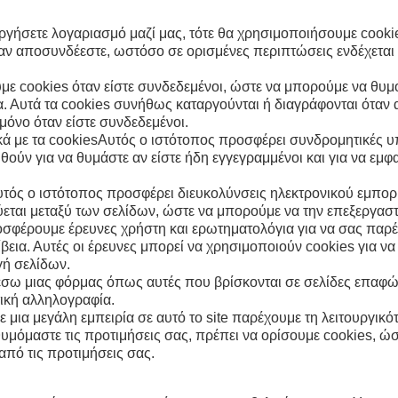
γήσετε λογαριασμό μαζί μας, τότε θα χρησιμοποιήσουμε cookies 
αν αποσυνδέεστε, ωστόσο σε ορισμένες περιπτώσεις ενδέχεται 
ε cookies όταν είστε συνδεδεμένοι, ώστε να μπορούμε να θυμόμ
. Αυτά τα cookies συνήθως καταργούνται ή διαγράφονται όταν α
μόνο όταν είστε συνδεδεμένοι.
κά με τα cookiesΑυτός ο ιστότοπος προσφέρει συνδρομητικές υ
ούν για να θυμάστε αν είστε ήδη εγγεγραμμένοι και για να εμφ
υτός ο ιστότοπος προσφέρει διευκολύνσεις ηλεκτρονικού εμπορί
ύεται μεταξύ των σελίδων, ώστε να μπορούμε να την επεξεργασ
οσφέρουμε έρευνες χρήστη και ερωτηματολόγια για να σας παρ
εια. Αυτές οι έρευνες μπορεί να χρησιμοποιούν cookies για να 
γή σελίδων.
σω μιας φόρμας όπως αυτές που βρίσκονται σε σελίδες επαφών 
τική αλληλογραφία.
ια μεγάλη εμπειρία σε αυτό το site παρέχουμε τη λειτουργικότη
να θυμόμαστε τις προτιμήσεις σας, πρέπει να ορίσουμε cookies, 
από τις προτιμήσεις σας.