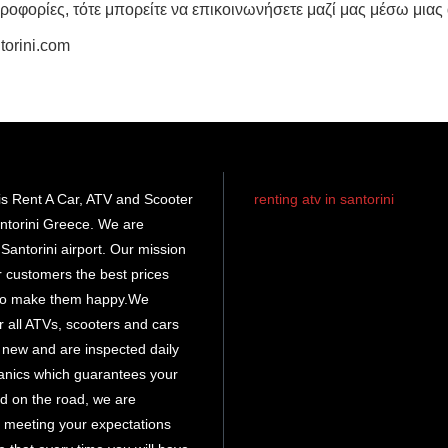
ροφορίες, τότε μπορείτε να επικοινωνήσετε μαζί μας μέσω μιας
torini.com
s Rent A Car, ATV and Scooter
renting atv in santorini
ntorini Greece. We are
rent atv santorini
Santorini airport. Our mission
ur customers the best prices
santorini atv
rental
 to make them happy.We
r all ATVs, scooters and cars
atv hire
e new and are inspected daily
santorini
anics which guarantees your
d on the road, we are
 meeting your expectations