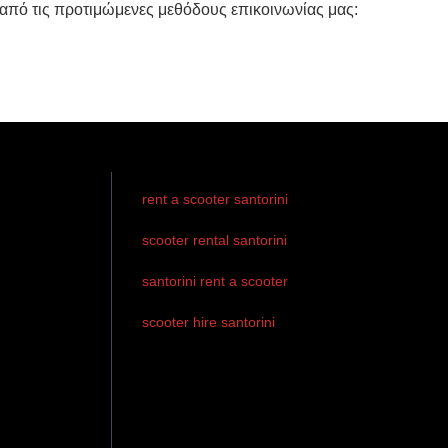
 από τις προτιμώμενες μεθόδους επικοινωνίας μας:
rent a scooter santorini
scooter rental santorini
santorini rent a scooter
scooter hire santorini