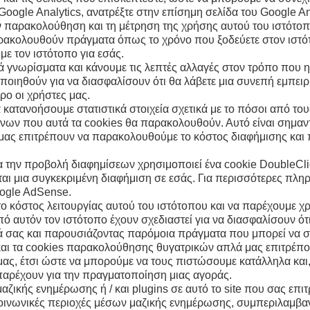
oogle Analytics, ανατρέξτε στην επίσημη σελίδα του Google An
την παρακολούθηση και τη μέτρηση της χρήσης αυτού του ιστότ
αρακολουθούν πράγματα όπως το χρόνο που ξοδεύετε στον ιστότ
 τον ιστότοπο για εσάς.
κά γνωρίσματα και κάνουμε τις λεπτές αλλαγές στον τρόπο που 
οποιηθούν για να διασφαλίσουν ότι θα λάβετε μια συνεπή εμπειρ
ρο οι χρήστες μας.
 κατανοήσουμε στατιστικά στοιχεία σχετικά με το πόσοι από το
μένων που αυτά τα cookies θα παρακολουθούν. Αυτό είναι σημαν
 μας επιτρέπουν να παρακολουθούμε το κόστος διαφήμισης και 
την προβολή διαφημίσεων χρησιμοποιεί ένα cookie DoubleClick
ι μια συγκεκριμένη διαφήμιση σε εσάς. Για περισσότερες πληρ
oogle AdSense.
το κόστος λειτουργίας αυτού του ιστότοπου και να παρέχουμε χ
αυτόν τον ιστότοπο έχουν σχεδιαστεί για να διασφαλίσουν ότι 
 σας και παρουσιάζοντας παρόμοια πράγματα που μπορεί να σ
και τα cookies παρακολούθησης θυγατρικών απλά μας επιτρέπουν
ας, έτσι ώστε να μπορούμε να τους πιστώσουμε κατάλληλα και,
αρέχουν για την πραγματοποίηση μιας αγοράς.
κής ενημέρωσης ή / και plugins σε αυτό το site που σας επιτρ
κοινωνικές περιοχές μέσων μαζικής ενημέρωσης, συμπεριλαμβα