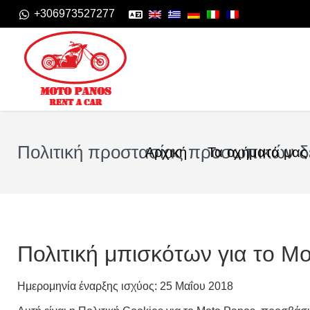
+306973527277
Πολιτική προστασίας προσωπικών δ
Αρχική
Τα οχήματά μας
Πολιτική μπισκότων για το M
Ημερομηνία έναρξης ισχύος: 25 Μαΐου 2018