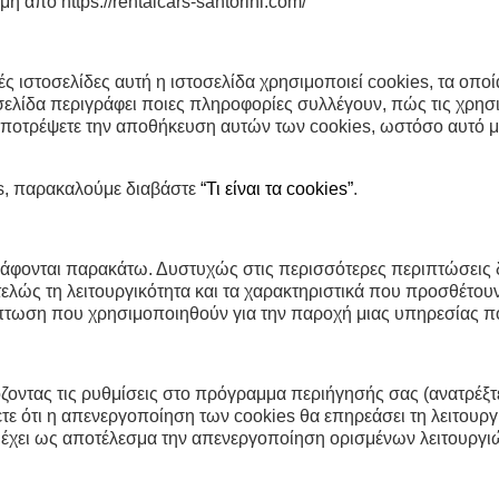
η από https://rentalcars-santorini.com/
ές ιστοσελίδες αυτή η ιστοσελίδα χρησιμοποιεί cookies, τα οπο
η σελίδα περιγράφει ποιες πληροφορίες συλλέγουν, πώς τις χρησ
αποτρέψετε την αποθήκευση αυτών των cookies, ωστόσο αυτό μπ
es, παρακαλούμε διαβάστε
“Τι είναι τα cookies”
.
άφονται παρακάτω. Δυστυχώς στις περισσότερες περιπτώσεις δε
ώς τη λειτουργικότητα και τα χαρακτηριστικά που προσθέτουν 
ερίπτωση που χρησιμοποιηθούν για την παροχή μιας υπηρεσίας π
οντας τις ρυθμίσεις στο πρόγραμμα περιήγησής σας (ανατρέξτ
ίζετε ότι η απενεργοποίηση των cookies θα επηρεάσει τη λειτο
έχει ως αποτέλεσμα την απενεργοποίηση ορισμένων λειτουργι