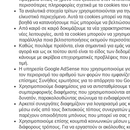
περισσότερες πληροφορίες σχετικά με τα cookies του G
Τα αναλυτικά στοιχεία τρίτων χρησιμοποιούνται για 
ελκυστικό περιεχόμενο. Αυτά τα cookies μπορεί να π
βοηθά να κατανοήσουμε πώς μπορούμε να βελτιώσουμε
Από καιρό σε καιρό δοκιμάζουμε τα νέα χαρακτηριστι
νέες λειτουργίες, αυτά τα cookies μπορούν να χρησιμ
παράλληλα ποια βελτιστοποιήσεις εκτιμούν περισσότε
Καθώς πουλάμε προϊόντα, είναι σημαντικό για εμάς να
αγορά και ως εκ τούτου αυτό είναι το είδος των δεδο
κάνουμε με ακρίβεια επιχειρηματικές προβλέψεις που
τιμή.
Η υπηρεσία Google AdSense που χρησιμοποιούμε για 
τον περιορισμό του αριθμού των φορών που εμφανίζετα
επίσημες Συνήθεις ερωτήσεις για το απόρρητο του G
Χρησιμοποιούμε διαφημίσεις για να αντισταθμίσουμε 
συμπεριφορικής διαφήμισης που χρησιμοποιούνται από 
δυνατόν, παρακολουθώντας ανώνυμα τα ενδιαφέροντά
Αρκετοί συνεργάτες διαφημίζουν για λογαριασμό μας 
μέσω ενός από τους δικτυακούς τόπους συνεργατών μ
παρέχουν οποιοδήποτε μπόνους που μπορεί να σας π
Χρησιμοποιούμε επίσης κουμπιά κοινωνικών μέσων μαζι
διάφορους τρόπους. Για να εργαστούν οι ακόλουθες 