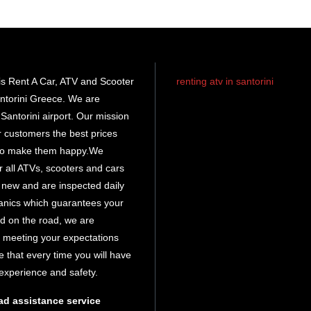
s Rent A Car, ATV and Scooter
renting atv in santorini
ntorini Greece. We are
rent atv santorini
Santorini airport. Our mission
ur customers the best prices
santorini atv
rental
 to make them happy.We
r all ATVs, scooters and cars
atv hire
e new and are inspected daily
santorini
anics which guarantees your
d on the road, we are
 meeting your expectations
 that every time you will have
 experience and safety.
ad assistance service