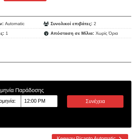
ν:
Automatic
Συνολικοί επιβάτες:
2
ς:
1
Απόσταση σε Μίλια:
Χωρίς Όρια
μηνία Παράδοσης
Συνέχεια
Keeway Picanto Automatic