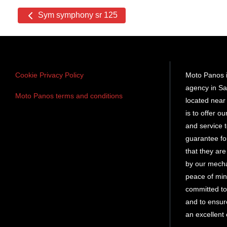
Other
Sym symphony sr 125
cars
Cookie Privacy Policy
Moto Panos i
agency in Sa
Moto Panos terms and conditions
located near 
is to offer o
and service
guarantee fo
that they ar
by our mech
peace of min
committed to
and to ensure
an excellent