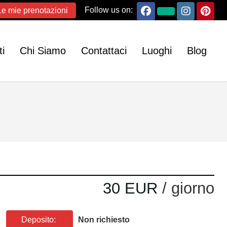
Follow us on:
Le mie prenotazioni
i
Chi Siamo
Contattaci
Luoghi
Blog
30 EUR
/ giorno
Deposito:
Non richiesto