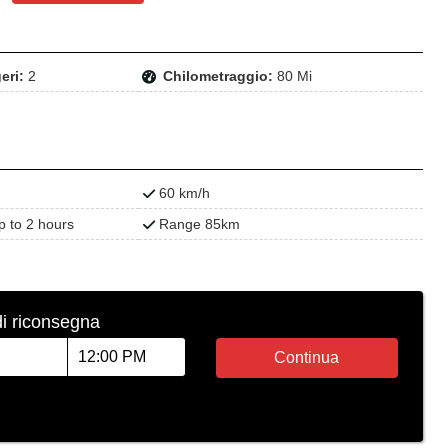
eri:
2
Chilometraggio:
80 Mi
60 km/h
p to 2 hours
Range 85km
di riconsegna
Continua