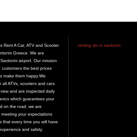
s Rent A Car, ATV and Scooter
renting atv in santorini
ntorini Greece. We are
rent atv santorini
Santorini airport. Our mission
ur customers the best prices
santorini atv
rental
 to make them happy.We
r all ATVs, scooters and cars
atv hire
e new and are inspected daily
santorini
anics which guarantees your
d on the road, we are
 meeting your expectations
 that every time you will have
 experience and safety.